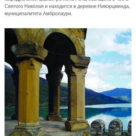
Святого Николая и находится в деревне Никорцминда,
муниципалитета Амбролаури.