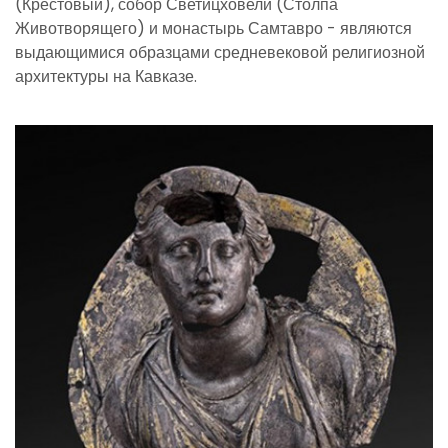
(Крестовый), собор Светицховели (Столпа
Животворящего) и монастырь Самтавро - являются
выдающимися образцами средневековой религиозной
архитектуры на Кавказе.