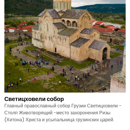
Светицховели собор
Главный православный собор Грузии Светицховели -
Столп Животворящий -место захоронения Ризы
(Хитона) Христа и усыпальница грузинских царей.