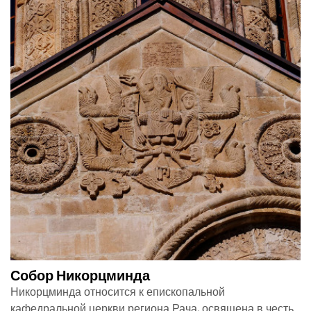
Собор Никорцминда
Никорцминда относится к епископальной
кафедральной церкви региона Рача, освящена в честь