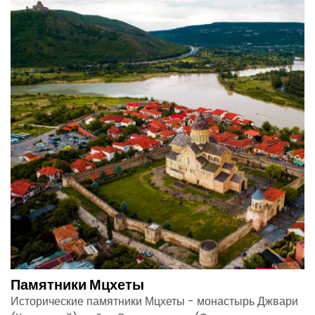
Памятники Мцхеты
Исторические памятники Мцхеты - монастырь Джвари