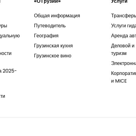
и
«О Грузии»
Услуги
Общая информация
Трансфер
уры
Путеводитель
Услуги гид
дуальную
География
Аренда ав
Грузинская кухня
Деловой и
ности
туризм
Грузинское вино
Электронн
а 2025-
Корпорати
и MICE
ти