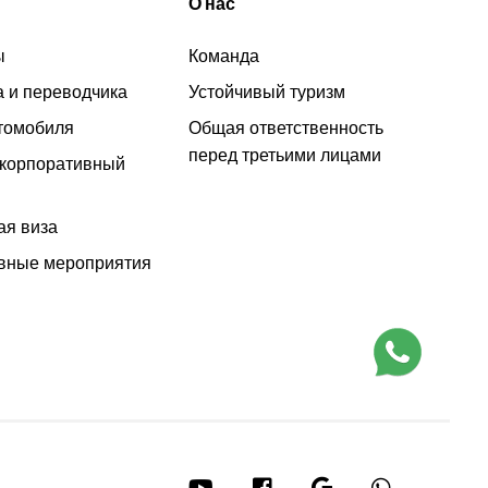
О нас
ы
Команда
а и переводчика
Устойчивый туризм
томобиля
Общая ответственность
перед третьими лицами
 корпоративный
ая виза
вные мероприятия