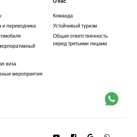
О нас
ы
Команда
а и переводчика
Устойчивый туризм
томобиля
Общая ответственность
перед третьими лицами
 корпоративный
ая виза
вные мероприятия