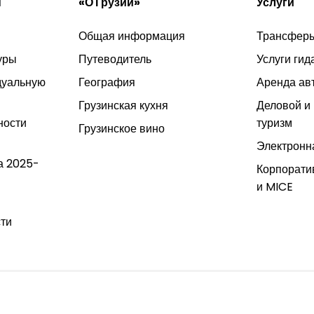
и
«О Грузии»
Услуги
Общая информация
Трансфер
уры
Путеводитель
Услуги гид
дуальную
География
Аренда ав
Грузинская кухня
Деловой и
ности
туризм
Грузинское вино
Электронн
а 2025-
Корпорати
и MICE
ти