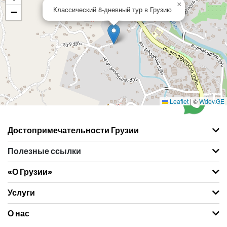
×
Классический 8-дневный тур в Грузию
−
Leaflet
|
©
Wdev.GE
Достопримечательности Грузии
Полезные ссылки
«О Грузии»
Услуги
О нас