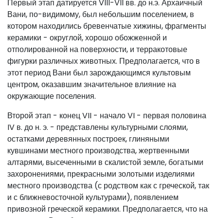
Первый этап датируется VIII-VII вв. до н.э. Архаичный
Вани, по-видимому, был небольшим поселением, в
котором находились бревенчатые хижины, фрагменты
керамики - округлой, хорошо обожженной и
отполированной на поверхности, и терракотовые
фигурки различных животных. Предполагается, что в
этот период Вани был зарождающимся культовым
центром, оказавшим значительное влияние на
окружающие поселения.
Второй этап - конец VII - начало VI - первая половина
IV в. до н. э. - представлены культурными слоями,
остатками деревянных построек, глиняными
кувшинами местного производства, жертвенными
алтарями, высеченными в скалистой земле, богатыми
захоронениями, прекрасными золотыми изделиями
местного производства (с родством как с греческой, так
и с ближневосточной культурами), появлением
привозной греческой керамики. Предполагается, что на