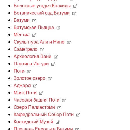
Болотные угодья Колхиды
Ботанический сад Батуми
Батуми
Батумская Пьяцца
Местиа
Скульптура Али и Нино
Самегрело
Археология Вани
Плотина Ингури
Поти
Золотое озеро
Аджарa
Маяк Поти
Часовая башня Поти
Озеро Палиастоми
Кафедральный Собор Поти
Колхидский Музей
Площадь Европы в Батуми