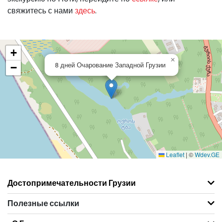
свяжитесь с нами
здесь
.
+
×
8 дней Очарование Западной Грузии
−
Leaflet
|
©
Wdev.GE
Достопримечательности Грузии
Полезные ссылки