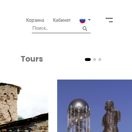
Корзина
Кабинет
Tours