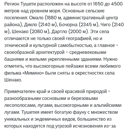
Регион Тушети расположен на высоте от 1650 до 4500
метров над уровнем моря. Основные сельские
поселения: Омало (1880 м, административный центр
района), Дикло (2140 м), Бочорна (2345 м), Чиго (2140
м), Шенако (2080 м), Дартло (2000 м). Эти села
отличаются не только своей географией, но и
этнической и культурной самобытностью, а главное -
своеобразной архитектурой - средневековыми
башнями и жилыми укрепленными зданиями. Нужно
отметить, что высокогорные пейзажи всеми любимого
фильма «Мимино» были сняты в окрестностях села
Шенако.
Примечателен край и своей красивой природой -
разнообразными сосновыми и березовыми
лесополосами, лугами, высокогорными и альпийскими
лугами. Тушетия имеет богатую фауну с множеством
уникальных и эндемичных видов, большинство из
которых находятся под угрозой исчезновения из-за