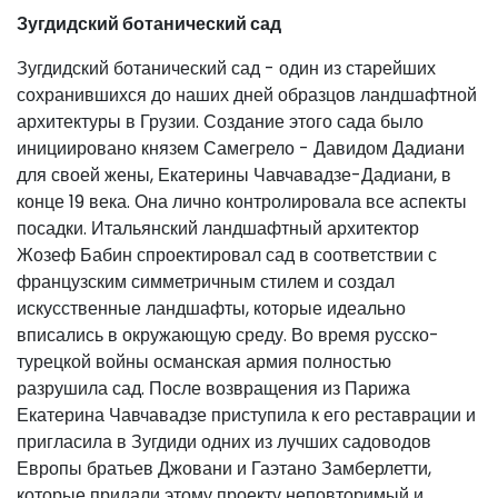
Зугдидский ботанический сад
Зугдидский ботанический сад - один из старейших
сохранившихся до наших дней образцов ландшафтной
архитектуры в Грузии. Создание этого сада было
инициировано князем Самегрело - Давидом Дадиани
для своей жены, Екатерины Чавчавадзе-Дадиани, в
конце 19 века. Она лично контролировала все аспекты
посадки. Итальянский ландшафтный архитектор
Жозеф Бабин спроектировал сад в соответствии с
французским симметричным стилем и создал
искусственные ландшафты, которые идеально
вписались в окружающую среду. Во время русско-
турецкой войны османская армия полностью
разрушила сад. После возвращения из Парижа
Екатерина Чавчавадзе приступила к его реставрации и
пригласила в Зугдиди одних из лучших садоводов
Европы братьев Джовани и Гаэтано Замберлетти,
которые придали этому проекту неповторимый и