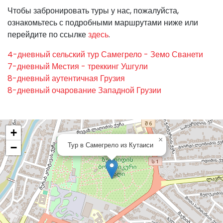
Чтобы забронировать туры у нас, пожалуйста,
ознакомьтесь с подробными маршрутами ниже или
перейдите по ссылке
здесь
.
4-дневный сельский тур Самегрело - Земо Сванети
7-дневный Местия - треккинг Ушгули
8-дневный аутентичная Грузия
8-дневный очарование Западной Грузии
+
×
Тур в Самегрело из Кутаиси
−