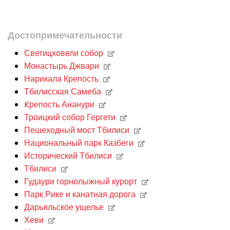
Достопримечательности
Светицховели собор
Монастырь Джвари
Нарикала Крепость
Тбилисская Самеба
Kрепость Ананури
Троицкий собор Гергети
Пешеходный мост Тбилиси
Национальный парк Казбеги
Исторический Тбилиси
Тбилиси
Гудаури горнолыжный курорт
Парк Рике и канатная дорога
Дарьяльское ущелье
Хеви