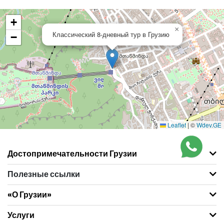
+
×
Классический 8-дневный тур в Грузию
−
Leaflet
|
©
Wdev.GE
Достопримечательности Грузии
Полезные ссылки
«О Грузии»
Услуги