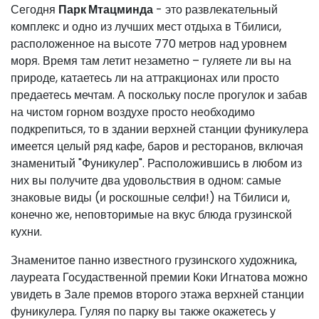
Сегодня
Парк Мтацминда
- это развлекательный
комплекс и одно из лучших мест отдыха в Тбилиси,
расположенное на высоте 770 метров над уровнем
моря. Время там летит незаметно – гуляете ли вы на
природе, катаетесь ли на аттракционах или просто
предаетесь мечтам. А поскольку после прогулок и забав
на чистом горном воздухе просто необходимо
подкрепиться, то в здании верхней станции фуникулера
имеется целый ряд кафе, баров и ресторанов, включая
знаменитый "Фуникулер". Расположившись в любом из
них вы получите два удовольствия в одном: самые
знаковые виды (и роскошные селфи!) на Тбилиси и,
конечно же, неповторимые на вкус блюда грузинской
кухни.
Знаменитое панно известного грузинского художника,
лауреата Госудаственной премии Коки Игнатова можно
увидеть в Зале премов второго этажа верхней станции
фуникулера. Гуляя по парку вы также окажетесь у