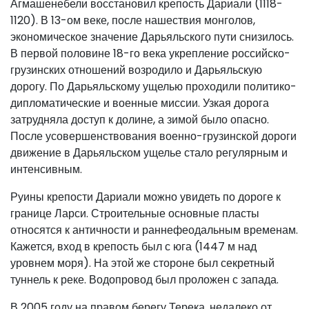
Агмашенебели восстановил крепость Дариали (1118-
1120). В 13-ом веке, после нашествия монголов,
экономическое значение Дарьяльского пути снизилось.
В первой половине 18-го века укрепление российско-
грузинских отношений возродило и Дарьяльскую
дорогу. По Дарьяльскому ущелью проходили политико-
дипломатические и военные миссии. Узкая дорога
затрудняла доступ к долине, а зимой было опасно.
После усовершенствования военно-грузинской дороги
движение в Дарьяльском ущелье стало регулярным и
интенсивным.
Руины крепости Дариали можно увидеть по дороге к
границе Ларси. Строительные основные пласты
относятся к античности и раннефеодальным временам.
Кажется, вход в крепость был с юга (1447 м над
уровнем моря). На этой же стороне был секретный
туннель к реке. Водопровод был проложен с запада.
В 2005 году на правом берегу Терека, недалеко от