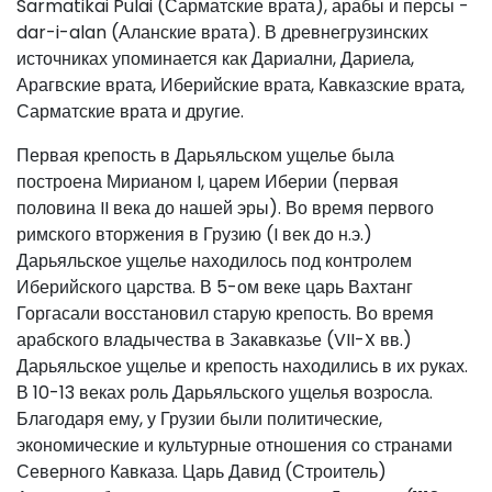
Sarmatikai Pulai (Сарматские врата), арабы и персы -
dar-i-alan (Аланские врата). В древнегрузинских
источниках упоминается как Дариални, Дариела,
Арагвские врата, Иберийские врата, Кавказские врата,
Сарматские врата и другие.
Первая крепость в Дарьяльском ущелье была
построена Мирианом I, царем Иберии (первая
половина II века до нашей эры). Во время первого
римского вторжения в Грузию (I век до н.э.)
Дарьяльское ущелье находилось под контролем
Иберийского царства. В 5-ом веке царь Вахтанг
Горгасали восстановил старую крепость. Во время
арабского владычества в Закавказье (VII-X вв.)
Дарьяльское ущелье и крепость находились в их руках.
В 10-13 веках роль Дарьяльского ущелья возросла.
Благодаря ему, у Грузии были политические,
экономические и культурные отношения со странами
Северного Кавказа. Царь Давид (Строитель)