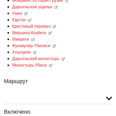
Монумент История Грузии
Дарьяльское ущелье
Хеви
Картли
Крестовый перевал
Вершина Казбеги
Имерети
Фуникулер Тбилиси
Ахалцихе
Дарьяльский монастырь
Монастырь Убиси
Маршрут
Включено