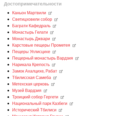
Достопримечательности
Каньон Мартвили
Светицховели собор
Баграти Кафедраль
Монастырь Гелати
Монастырь Джвари
Карстовые пещеры Прометея
Пещеры Уплисцихе
Пещерный монастырь Вардзия
Нарикала Крепость
Замок Ахалцихе, Рабат
Тбилисская Самеба
Метехская церковь
Музей Вардзия
Троицкий собор Гергети
Национальный парк Казбеги
Исторический Тбилиси