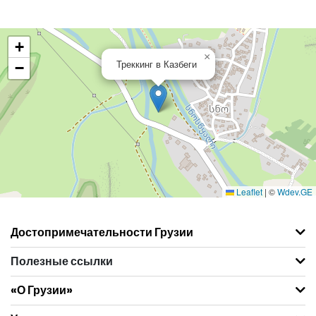
+
×
Треккинг в Казбеги
−
Leaflet
|
©
Wdev.GE
Достопримечательности Грузии
Полезные ссылки
«О Грузии»