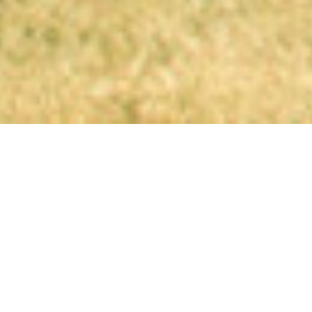
n
 селе Мирзаани
кой провинции Кизихи, региона Кахетии, в крестьянской
давая собственные масляные краски, чтобы писать прямо
ьняной ткани с покрытием из льняного масла.