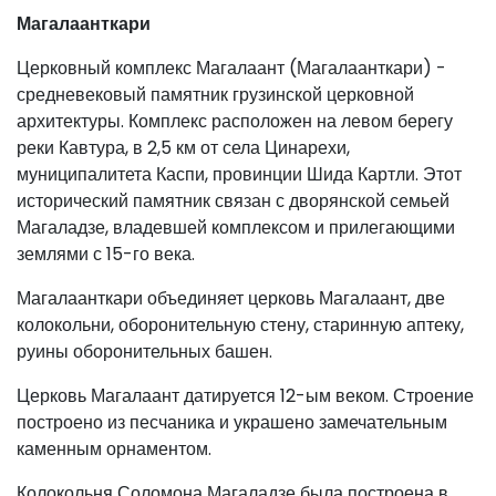
Магалаанткари
Церковный комплекс Магалаант (Магалаанткари) -
средневековый памятник грузинской церковной
архитектуры. Комплекс расположен на левом берегу
реки Кавтура, в 2,5 км от села Цинарехи,
муниципалитета Каспи, провинции Шида Картли. Этот
исторический памятник связан с дворянской семьей
Магаладзе, владевшей комплексом и прилегающими
землями с 15-го века.
Магалаанткари объединяет церковь Магалаант, две
колокольни, оборонительную стену, старинную аптеку,
руины оборонительных башен.
Церковь Магалаант датируется 12-ым веком. Строение
построено из песчаника и украшено замечательным
каменным орнаментом.
Колокольня Соломона Магаладзе была построена в