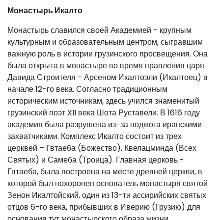
Монастырь Икалто
Монастырь славился своей Академией - крупным
культурным и образовательным центром, сыгравшим
важную роль в истории грузинского просвещения. Она
была открыта в монастыре во время правления царя
Давида Строителя - Арсеном Икалтоэли (Икалтоец) в
начале 12-го века. Согласно традиционным
историческим источникам, здесь учился знаменитый
грузинский поэт XII века Шота Руставели. В 1616 году
академия была разрушена из-за поджога иранскими
захватчиками. Комплекс Икалто состоит из трех
церквей – Гвтаеба (Божество), Квелацминда (Всех
Святых) и Самеба (Троица). Главная церковь -
Гвтаеба, была построена на месте древней церкви, в
которой был похоронен основатель монастыря святой
Зенон Икалтойский, один из 13-ти ассирийских святых
отцов 6-го века, прибывших в Иверию (Грузию) для
основания тут монастырского образа жизни.