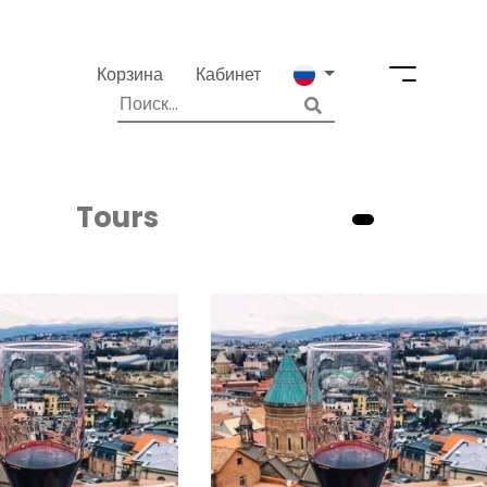
Корзина
Кабинет
Tours