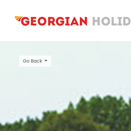
Go Back