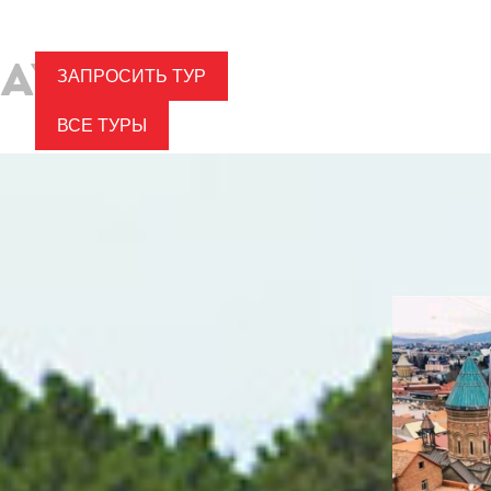
ЗАПРОСИТЬ ТУР
ВСЕ ТУРЫ