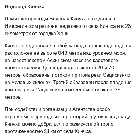
Водопад Кинчха
Памятник природы Водопад Кинчха находится в
Имеретинском регионе, недалеко от села Кинчха и в 26
километрах от городка Хони.
Кинчха представляет собой каскад из трех водопадов и
расположен на высоте 843 метра над уровнем моря,
на известняковом Асхинском массиве карстового
происхождения. Два водопада, высотой 20 и 70
метров, образованы потоком притока реки Сацисквило
на меловых склонах. Третий образован после впадения
притока реки Сацисквило и имеет высоту около 35
метров.
При содействии организации Агентства особо
охраняемых природных территорий Грузии к водопаду
Кинчха можно добраться по размеченной тропе
протяженностью 2,1 км от села Кинчха.