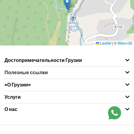
Leaflet
|
©
Wdev.GE
Достопримечательности Грузии
Полезные ссылки
«О Грузии»
Услуги
О нас