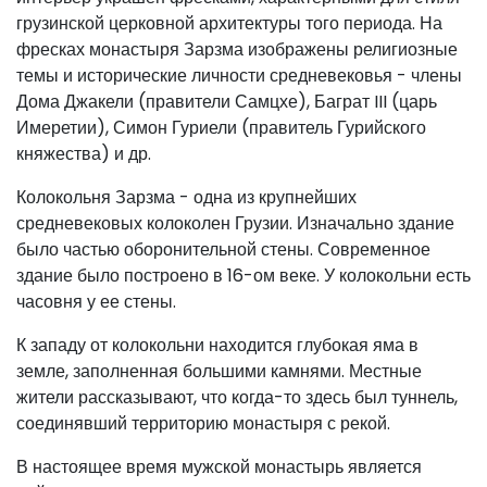
грузинской церковной архитектуры того периода. На
фресках монастыря Зарзма изображены религиозные
темы и исторические личности средневековья - члены
Дома Джакели (правители Самцхе), Баграт III (царь
Имеретии), Симон Гуриели (правитель Гурийского
княжества) и др.
Колокольня Зарзма - одна из крупнейших
средневековых колоколен Грузии. Изначально здание
было частью оборонительной стены. Современное
здание было построено в 16-ом веке. У колокольни есть
часовня у ее стены.
К западу от колокольни находится глубокая яма в
земле, заполненная большими камнями. Местные
жители рассказывают, что когда-то здесь был туннель,
соединявший территорию монастыря с рекой.
В настоящее время мужской монастырь является