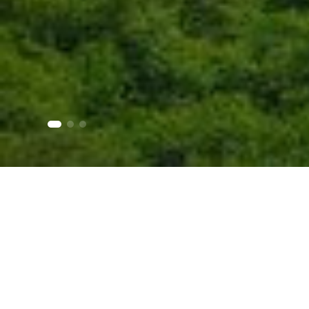
About Attractio
Монастырь Некреси