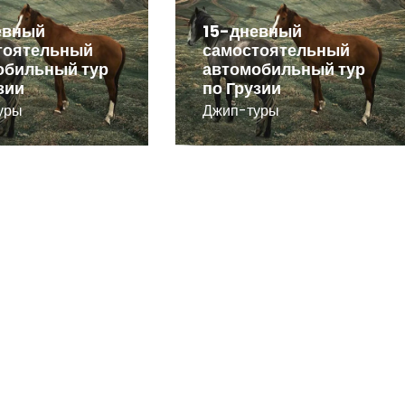
евный
15-дневный
тоятельный
самостоятельный
обильный тур
автомобильный тур
зии
по Грузии
уры
Джип-туры