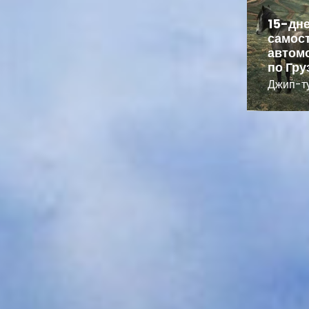
15-дневный
15-дн
самостоятельный
самос
автомобильный тур
автом
по Грузии
по Гру
Джип-туры
Джип-т