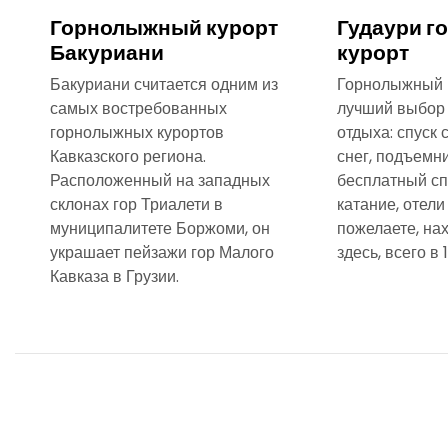
Горнолыжный курорт
Гудаури 
Бакуриани
курорт
Бакуриани считается одним из
Горнолыжный к
самых востребованных
лучший выбор 
горнолыжных курортов
отдыха: спуск 
Кавказского региона.
снег, подъемни
Расположенный на западных
бесплатный сп
склонах гор Триалети в
катание, отели
муниципалитете Боржоми, он
пожелаете, на
украшает пейзажи гор Малого
здесь, всего в 
Кавказа в Грузии.