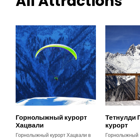
All Attractions
Горнолыжный курорт
Тетнулди
Хацвали
курорт
Горнолыжный курорт Хацвали в
Горнолыжный к