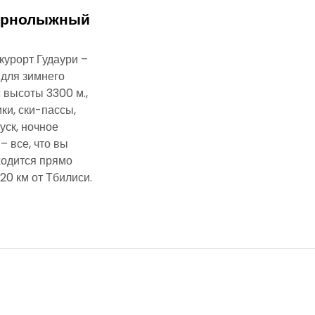
горнолыжный
урорт Гудаури –
для зимнего
с высоты 3300 м.,
ки, ски-пассы,
уск, ночное
 – все, что вы
ходится прямо
120 км от Тбилиси.