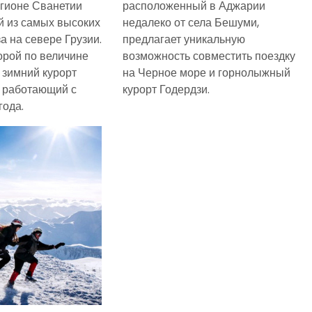
гионе Сванетии
расположенный в Аджарии
й из самых высоких
недалеко от села Бешуми,
а на севере Грузии.
предлагает уникальную
орой по величине
возможность совместить поездку
зимний курорт
на Черное море и горнолыжный
, работающий с
курорт Годердзи.
года.