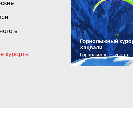
еские
иси
ного в
Горнолыжный куро
Хацвали
е курорты
Горнолыжные курорты