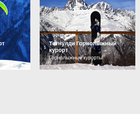
рт
Тетнулди Горнолыжный
курорт
Горнолыжные курорты