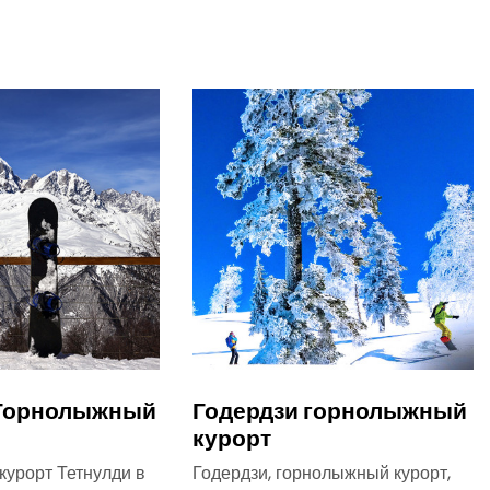
 Горнолыжный
Годердзи горнолыжный
курорт
урорт Тетнулди в
Годердзи, горнолыжный курорт,