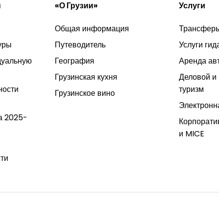
и
«О Грузии»
Услуги
Общая информация
Трансфер
уры
Путеводитель
Услуги гид
дуальную
География
Аренда ав
Грузинская кухня
Деловой и
ности
туризм
Грузинское вино
Электронн
а 2025-
Корпорати
и MICE
ти