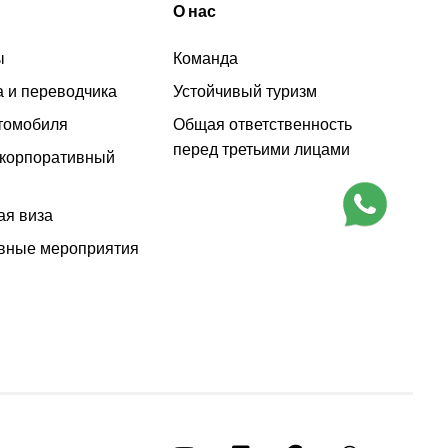
О нас
ы
Команда
а и переводчика
Устойчивый туризм
томобиля
Общая ответственность
перед третьими лицами
 корпоративный
ая виза
вные мероприятия