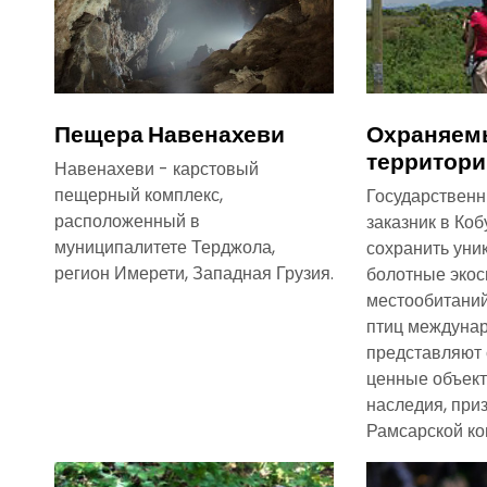
Пещера Навенахеви
Охраняем
территори
Навенахеви - карстовый
пещерный комплекс,
Государственн
расположенный в
заказник в Ко
муниципалитете Терджола,
сохранить уни
регион Имерети, Западная Грузия.
болотные эко
местообитани
птиц междунар
представляют 
ценные объек
наследия, при
Рамсарской ко