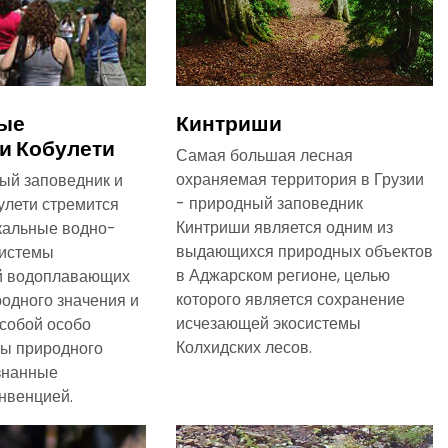
ые
Кинтриши
и Кобулети
Самая большая лесная
охраняемая территория в Грузии
ый заповедник и
- природный заповедник
булети стремится
Кинтриши является одним из
кальные водно-
выдающихся природных объектов
системы
в Аджарском регионе, целью
й водоплавающих
которого является сохранение
одного значения и
исчезающей экосистемы
собой особо
Колхидских лесов.
ты природного
знанные
нвенцией.