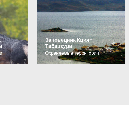
к
Заповедник Кция-
и
Табацкури
и
Охраняемые территории