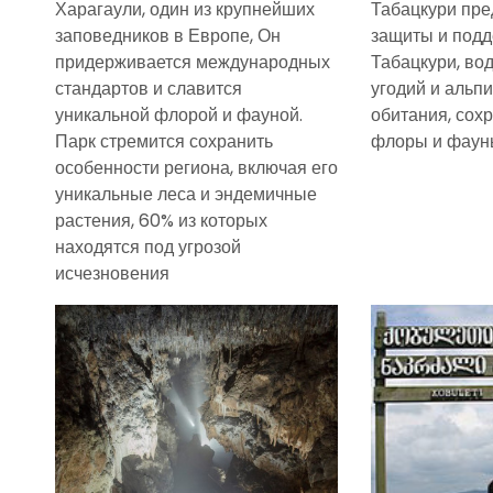
Харагаули, один из крупнейших
Табацкури пре
заповедников в Европе, Он
защиты и подд
придерживается международных
Табацкури, во
стандартов и славится
угодий и альп
уникальной флорой и фауной.
обитания, сох
Парк стремится сохранить
флоры и фауны
особенности региона, включая его
уникальные леса и эндемичные
растения, 60% из которых
находятся под угрозой
исчезновения