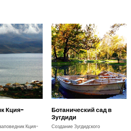
к Кция-
Ботанический сад в
Зугдиди
заповедник Кция-
Создание Зугдидского