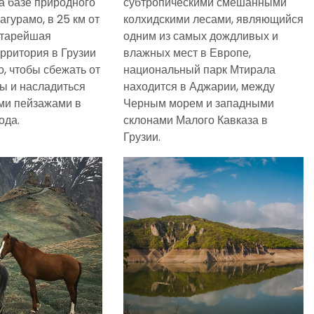
а базе природного
субтропическими смешанными
гурамо, в 25 км от
колхидскими лесами, являющийся
старейшая
одним из самых дождливых и
рритория в Грузии
влажных мест в Европе,
о, чтобы сбежать от
национальный парк Мтирала
ты и насладиться
находится в Аджарии, между
ми пейзажами в
Черным морем и западными
ода.
склонами Малого Кавказа в
Грузии.