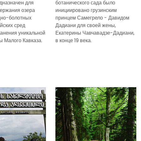
дназначен для
ботанического сада было
ержания озера
инициировано грузинским
дно-болотных
принцем Самегрело - Давидом
ийских сред
Дадиани для своей жены,
ранения уникальной
Екатерины Чавчавадзе-Дадиани,
 Малого Кавказа.
в конце 19 века.