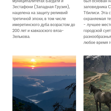
муниципалитетах Багдати и
был основан н
Зестафони (Западная Грузия),
заповедника Са
нацелена на защиту реликвий
Тбилиси. Эта 
третичной эпохи, в том числе
охраняемая те
имеретинского дуба возрастом до
- лучшее мест
200 лет и кавказского вяза-
городской суе
Зелькова.
разнообразны
любое время г