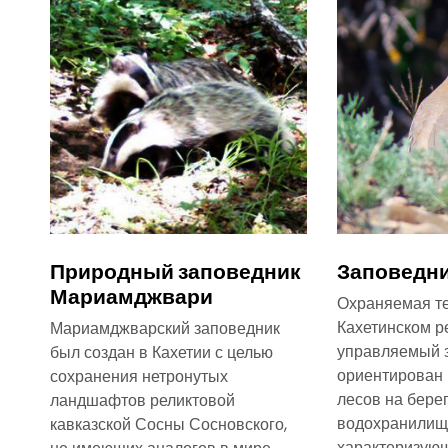
Природный заповедник
Заповедни
Мариамджвари
Охраняемая т
Кахетинском р
Мариамджварский заповедник
управляемый 
был создан в Кахетии с целью
ориентирован 
сохранения нетронутых
лесов на бере
ландшафтов реликтовой
водохранилищ
кавказской Сосны Сосновского,
характеризую