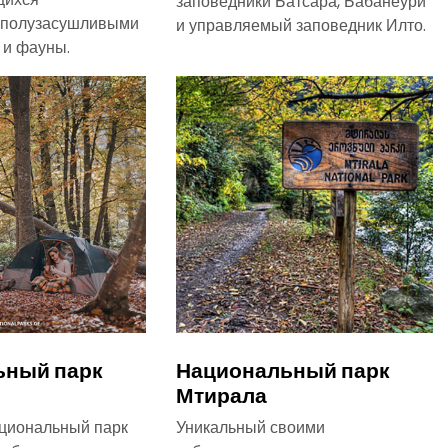
заповедники Батсара, Бабанеури
 полузасушливыми
и управляемый заповедник Илто.
 и фауны.
ьный парк
Национальный парк
Мтирала
циональный парк
Уникальный своими