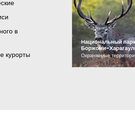
еские
иси
ного в
Национальный пар
Боржоми-Харагаул
е курорты
Охраняемые территори