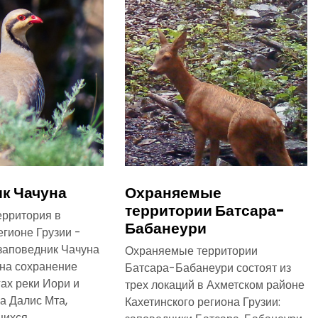
к Чачуна
Охраняемые
территории Батсара-
ерритория в
Бабанеури
егионе Грузии -
заповедник Чачуна
Охраняемые территории
на сохранение
Батсара-Бабанеури состоят из
гах реки Иори и
трех локаций в Ахметском районе
а Далис Мта,
Кахетинского региона Грузии:
щихся