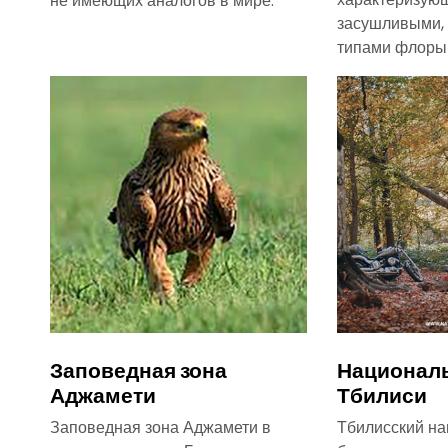
не имеющих аналогов в мире.
засушливыми,
типами флоры
Заповедная зона
Национал
Аджамети
Тбилиси
Заповедная зона Аджамети в
Тбилисский на