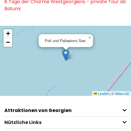
8 Tage der Charme Westgeorgiens - private Tour ab
Batumi
+
×
Poti und Paliastomi See
−
Leaflet
|
©
Wdev.GE
Attraktionen von Georgien
Nützliche Links