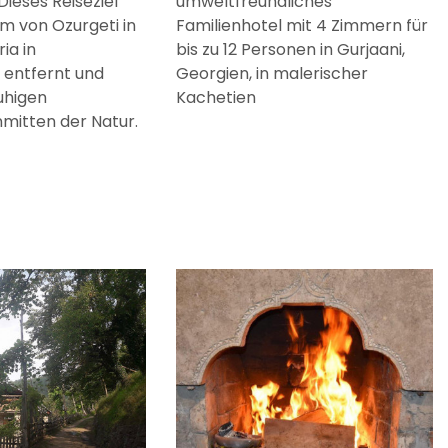
Dieses Reiseziel
umweltfreundliches
km von Ozurgeti in
Familienhotel mit 4 Zimmern für
ia in
bis zu 12 Personen in Gurjaani,
 entfernt und
Georgien, in malerischer
uhigen
Kachetien
nmitten der Natur.