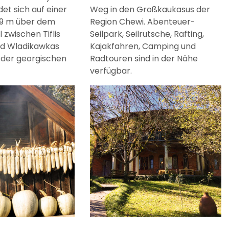
det sich auf einer
Weg in den Großkaukasus der
79 m über dem
Region Chewi. Abenteuer-
zwischen Tiflis
Seilpark, Seilrutsche, Rafting,
nd Wladikawkas
Kajakfahren, Camping und
 der georgischen
Radtouren sind in der Nähe
verfügbar.