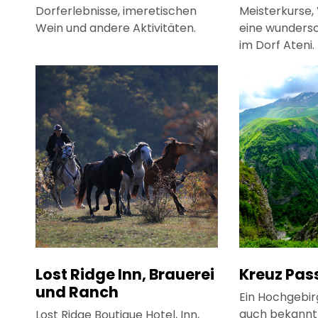
Dorferlebnisse, imeretischen
Meisterkurse,
Wein und andere Aktivitäten.
eine wunder
im Dorf Ateni.
Lost Ridge Inn, Brauerei
Kreuz Pas
und Ranch
Ein Hochgebir
auch bekannt 
Lost Ridge Boutique Hotel, Inn,