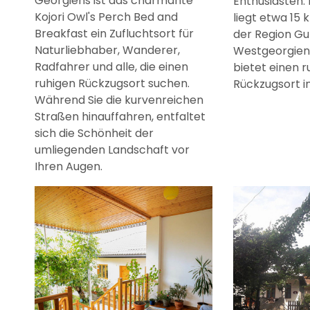
Georgiens ist das charmante
Enthusiasten. 
Kojori Owl's Perch Bed and
liegt etwa 15 
Breakfast ein Zufluchtsort für
der Region Gur
Naturliebhaber, Wanderer,
Westgeorgien
Radfahrer und alle, die einen
bietet einen r
ruhigen Rückzugsort suchen.
Rückzugsort i
Während Sie die kurvenreichen
Straßen hinauffahren, entfaltet
sich die Schönheit der
umliegenden Landschaft vor
Ihren Augen.