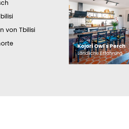
sch
ilisi
 von Tbilisi
norte
Kojori Owl's Perch
Ländliche Erfahrung