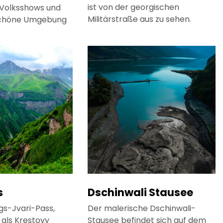
ist von der georgischen
 Volksshows und
Militärstraße aus zu sehen.
schöne Umgebung
s
Dschinwali Stausee
gs-Jvari-Pass,
Der malerische Dschinwali-
als Krestovy
Stausee befindet sich auf dem