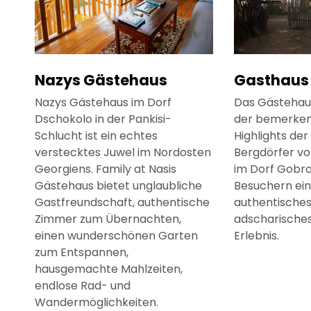
Nazys Gästehaus
Gasthaus
Nazys Gästehaus im Dorf
Das Gästehaus
Dschokolo in der Pankisi-
der bemerke
Schlucht ist ein echtes
Highlights de
verstecktes Juwel im Nordosten
Bergdörfer vo
Georgiens. Family at Nasis
im Dorf Gobro
Gästehaus bietet unglaubliche
Besuchern ein
Gastfreundschaft, authentische
authentisches
Zimmer zum Übernachten,
adscharisches
einen wunderschönen Garten
Erlebnis.
zum Entspannen,
hausgemachte Mahlzeiten,
endlose Rad- und
Wandermöglichkeiten.