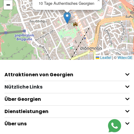
×
10 Tage Authentisches Georgien
−
Leaflet
|
©
Wdev.GE
Attraktionen von Georgien
Nützliche Links
Über Georgien
Dienstleistungen
Über uns