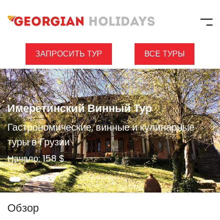
ЗАПРОСИТЬ ТУР
ВСЕ ТУРЫ
Имеретинский Винный Тур
Гастрономические, винные и кулинарные
туры в Грузии
Начало: 158 $
Обзор