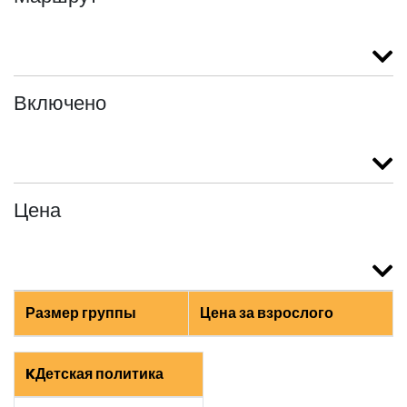
Включено
Цена
Размер группы
Цена за взрослого
KДетская политика