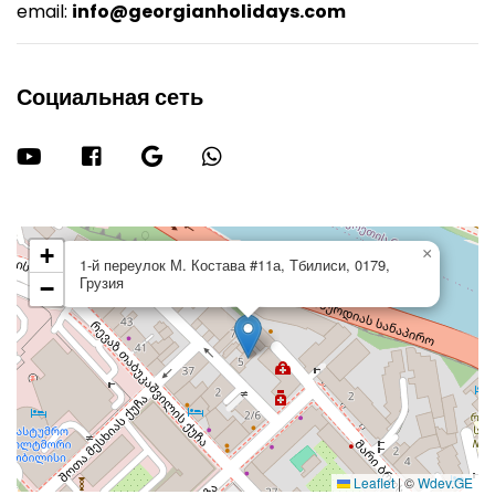
email:
info@georgianholidays.com
Социальная сеть
+
×
1-й переулок М. Костава #11а, Тбилиси, 0179,
Грузия
−
Leaflet
|
©
Wdev.GE