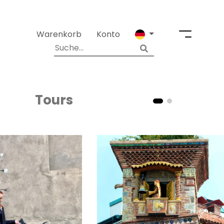
Warenkorb
Konto
Tours