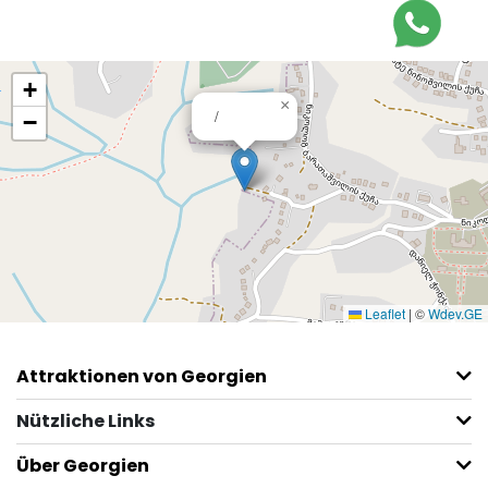
+
×
/
−
Leaflet
|
©
Wdev.GE
Attraktionen von Georgien
Nützliche Links
Über Georgien