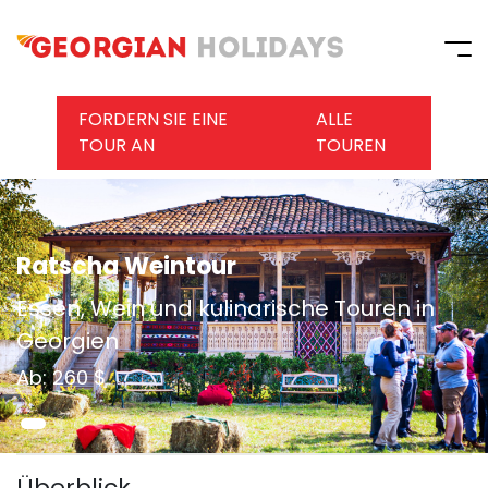
FORDERN SIE EINE
ALLE
TOUR AN
TOUREN
Ratscha Weintour
Essen, Wein und kulinarische Touren in
Georgien
Ab: 260 $
Überblick