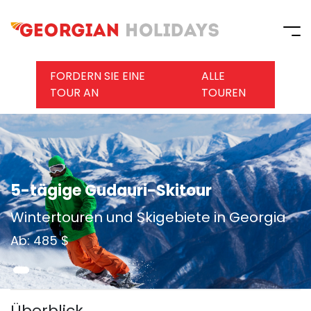
FORDERN SIE EINE
ALLE
TOUR AN
TOUREN
5-tägige Gudauri-Skitour
Wintertouren und Skigebiete in Georgia
Ab: 485 $
Überblick