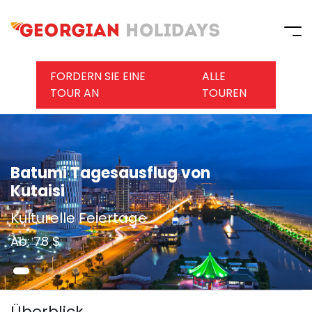
FORDERN SIE EINE
ALLE
TOUR AN
TOUREN
Batumi Tagesausflug von
Kutaisi
Kulturelle Feiertage
Ab: 78 $
Überblick