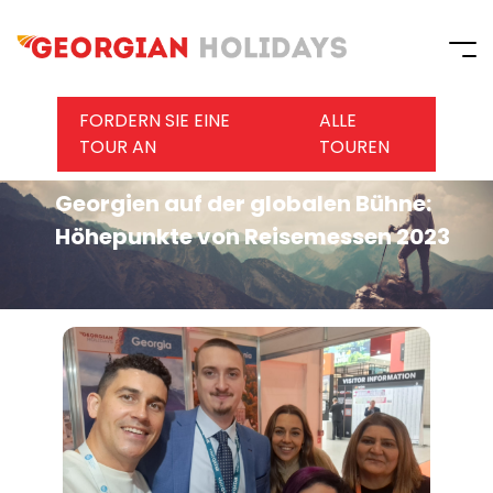
FORDERN SIE EINE
ALLE
TOUR AN
TOUREN
Georgien auf der globalen Bühne:
Höhepunkte von Reisemessen 2023