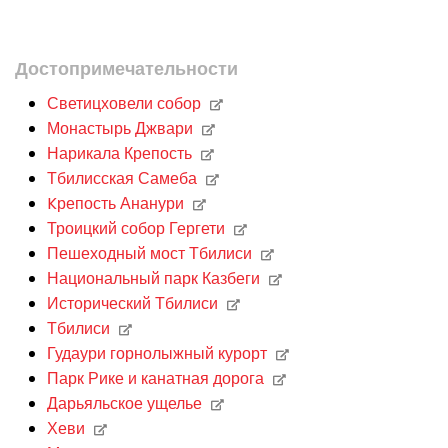
Достопримечательности
Светицховели собор
Монастырь Джвари
Нарикала Крепость
Тбилисская Самеба
Kрепость Ананури
Троицкий собор Гергети
Пешеходный мост Тбилиси
Национальный парк Казбеги
Исторический Тбилиси
Тбилиси
Гудаури горнолыжный курорт
Парк Рике и канатная дорога
Дарьяльское ущелье
Хеви