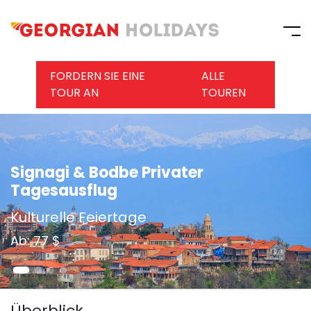
FORDERN SIE EINE
ALLE
TOUR AN
TOUREN
Signagi & Bodbe Privater
Tagesausflug
Kulturelle Feiertage
Ab: 77 $
Überblick